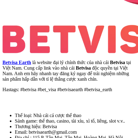
Betvisa Earth
là website đại lý chính thức của nhà cái
Betvisa
tại
Việt Nam. Cung cấp link vào nhà cái
Betvisa
độc quyền tại Việt
Nam. Anh em hãy nhanh tay đăng ký ngay để trải nghiệm những
sản phẩm hấp dẫn với tỉ lệ thắng cược xanh chín.
Hastags:
#betvisa #bet_visa #betvisaearth #betvisa_earth
Thông tin liên hệ
Thể loại: Nhà cái cá cược thể thao
Sảnh game: thể thao, casino, tài xỉu, xì tố, liêng, slot v.v..
Thương hiệu: Betvisa
Email:
betvisaearth@gmail.com
Địa chỉ : 115 P. Tân Mai, Tân Mai, Hoàng Mai, Hà Nội,