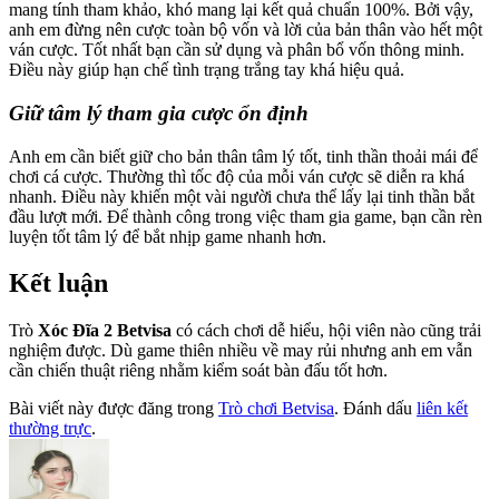
mang tính tham khảo, khó mang lại kết quả chuẩn 100%. Bởi vậy,
anh em đừng nên cược toàn bộ vốn và lời của bản thân vào hết một
ván cược. Tốt nhất bạn cần sử dụng và phân bổ vốn thông minh.
Điều này giúp hạn chế tình trạng trắng tay khá hiệu quả.
Giữ tâm lý tham gia cược ổn định
Anh em cần biết giữ cho bản thân tâm lý tốt, tinh thần thoải mái để
chơi cá cược. Thường thì tốc độ của mỗi ván cược sẽ diễn ra khá
nhanh. Điều này khiến một vài người chưa thể lấy lại tinh thần bắt
đầu lượt mới. Để thành công trong việc tham gia game, bạn cần rèn
luyện tốt tâm lý để bắt nhịp game nhanh hơn.
Kết luận
Trò
Xóc Đĩa 2 Betvisa
có cách chơi dễ hiểu, hội viên nào cũng trải
nghiệm được. Dù game thiên nhiều về may rủi nhưng anh em vẫn
cần chiến thuật riêng nhằm kiểm soát bàn đấu tốt hơn.
Bài viết này được đăng trong
Trò chơi Betvisa
. Đánh dấu
liên kết
thường trực
.