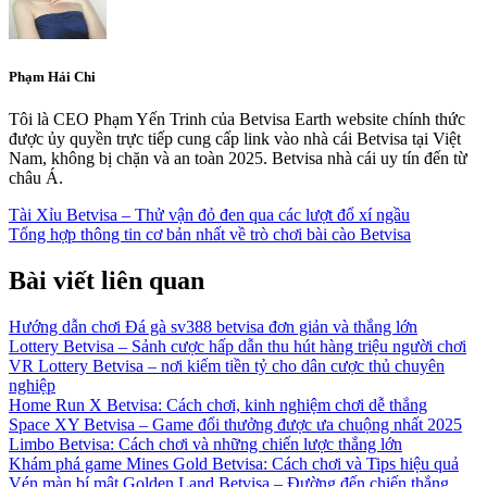
Phạm Hải Chi
Tôi là CEO Phạm Yến Trinh của Betvisa Earth website chính thức
được ủy quyền trực tiếp cung cấp link vào nhà cái Betvisa tại Việt
Nam, không bị chặn và an toàn 2025. Betvisa nhà cái uy tín đến từ
châu Á.
Tài Xỉu Betvisa – Thử vận đỏ đen qua các lượt đổ xí ngầu
Tổng hợp thông tin cơ bản nhất về trò chơi bài cào Betvisa
Bài viết liên quan
Hướng dẫn chơi Đá gà sv388 betvisa đơn giản và thắng lớn
Lottery Betvisa – Sảnh cược hấp dẫn thu hút hàng triệu người chơi
VR Lottery Betvisa – nơi kiếm tiền tỷ cho dân cược thủ chuyên
nghiệp
Home Run X Betvisa: Cách chơi, kinh nghiệm chơi dễ thắng
Space XY Betvisa – Game đổi thưởng được ưa chuộng nhất 2025
Limbo Betvisa: Cách chơi và những chiến lược thắng lớn
Khám phá game Mines Gold Betvisa: Cách chơi và Tips hiệu quả
Vén màn bí mật Golden Land Betvisa – Đường đến chiến thắng