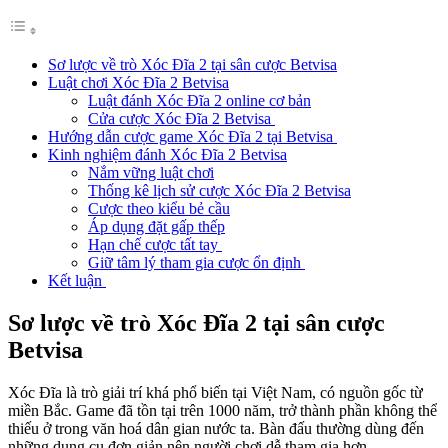
Sơ lược về trò Xóc Đĩa 2 tại sân cược Betvisa
Luật chơi Xóc Đĩa 2 Betvisa
Luật đánh Xóc Đĩa 2 online cơ bản
Cửa cược Xóc Đĩa 2 Betvisa
Hướng dẫn cược game Xóc Đĩa 2 tại Betvisa
Kinh nghiệm đánh Xóc Đĩa 2 Betvisa
Nắm vững luật chơi
Thống kê lịch sử cược Xóc Đĩa 2 Betvisa
Cược theo kiểu bẻ cầu
Áp dụng đặt gấp thếp
Hạn chế cược tất tay
Giữ tâm lý tham gia cược ổn định
Kết luận
Sơ lược về trò Xóc Đĩa 2 tại sân cược
Betvisa
Xóc Đĩa là trò giải trí khá phổ biến tại Việt Nam, có nguồn gốc từ
miền Bắc. Game đã tồn tại trên 1000 năm, trở thành phần không thể
thiếu ở trong văn hoá dân gian nước ta. Bàn đấu thường dùng đến
những dụng cụ đơn giản nên người chơi dễ tham gia hơn.