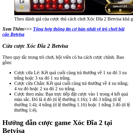
Theo đánh giá của cược thủ cách chơi Xóc Đĩa 2 Betvisa khá g
Xem Thêm>>>
Tổng hợp thông tin cơ bản nhất về trò chơi bài
cào Betvisa
Cửa cược Xóc Đĩa 2 Betvisa
Theo quy tắc trong trò chơi, hội viên có ba cách cược chính. Bao
gồm:
Cược cửa Lẻ: Kết quả cuối cùng trả thưởng về 1 xu đỏ 3 xu
trắng hoặc 3 xu đỏ 1 xu trắng.
Cược cửa Chẵn: Kết quả cuối cùng trả thưởng về 4 xu trắng;
4 xu đỏ hoặc 2 xu đỏ 2 xu trắng.
Cược theo màu: Bạn trực tiếp đặt cược vào 1 trong 4 kết quả
màu sắc. Đó là 4 đỏ (tỉ lệ thưởng 1:16); 1 đỏ 3 trắng (tỉ lệ
thưởng 1:4); 4 trắng (tỉ lệ thưởng 1.16) hoặc 1 trắng 3 đỏ (tỉ lệ
thưởng 1:4).
Hướng dẫn cược game Xóc Đĩa 2 tại
Betvisa