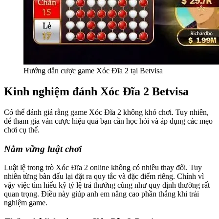
Hướng dẫn cược game Xóc Đĩa 2 tại Betvisa
Kinh nghiệm đánh Xóc Đĩa 2 Betvisa
Có thể đánh giá rằng game Xóc Đĩa 2 không khó chơi. Tuy nhiên,
để tham gia ván cược hiệu quả bạn cần học hỏi và áp dụng các mẹo
chơi cụ thể.
Nắm vững luật chơi
Luật lệ trong trò Xóc Đĩa 2 online không có nhiều thay đổi. Tuy
nhiên từng bàn đấu lại đặt ra quy tắc và đặc điểm riêng. Chính vì
vậy việc tìm hiểu kỹ tỷ lệ trả thưởng cũng như quy định thường rất
quan trọng. Điều này giúp anh em nâng cao phần thắng khi trải
nghiệm game.