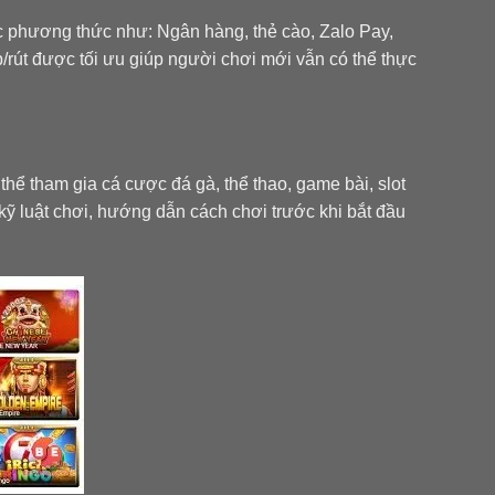
c phương thức như: Ngân hàng, thẻ cào, Zalo Pay,
p/rút được tối ưu giúp người chơi mới vẫn có thể thực
hể tham gia cá cược đá gà, thể thao, game bài, slot
kỹ luật chơi, hướng dẫn cách chơi trước khi bắt đầu