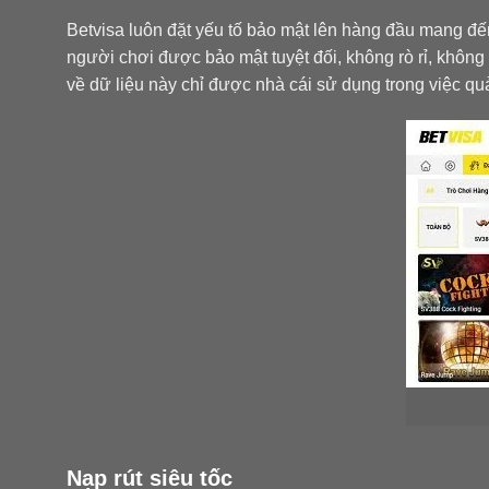
Betvisa luôn đặt yếu tố bảo mật lên hàng đầu mang đế
người chơi được bảo mật tuyệt đối, không rò rỉ, không 
về dữ liệu này chỉ được nhà cái sử dụng trong việc qu
Nạp rút siêu tốc