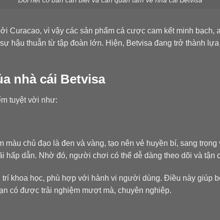
i Curacao, vì vậy các sản phẩm cá cược cam kết minh bạch, an 
i sự hậu thuẫn từ tập đoàn lớn. Hiện, Betvisa đang trở thành l
ủa nhà cái Betvisa
m tuyệt vời như:
am màu chủ đạo là đen và vàng, tạo nên vẻ huyền bí, sang trọng 
i hấp dẫn. Nhờ đó, người chơi có thể dễ dàng theo dõi và tận dụ
trí khoa học, phù hợp với hành vi người dùng. Điều này giúp bet
 bạn có được trải nghiệm mượt mà, chuyên nghiệp.