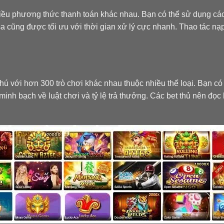
hiều phương thức thanh toán khác nhau. Bạn có thể sử dụng cá
sa cũng được tối ưu với thời gian xử lý cực nhanh. Thao tác nạ
với hơn 300 trò chơi khác nhau thuộc nhiều thể loại. Bạn có t
inh bạch về luật chơi và tỷ lệ trả thưởng. Các bet thủ nên đọc 