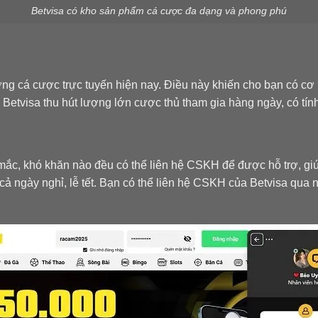
Betvisa có kho sản phẩm cá cược đa dạng và phong phú
rường cá cược trực tuyến hiện nay. Điều này khiến cho bạn có 
Betvisa thu hút lượng lớn cược thủ tham gia hàng ngày, có tính
c mắc, khó khăn nào đều có thể liên hệ CSKH để được hỗ trợ, g
cả ngày nghỉ, lễ tết. Bạn có thể liên hệ CSKH của Betvisa qu