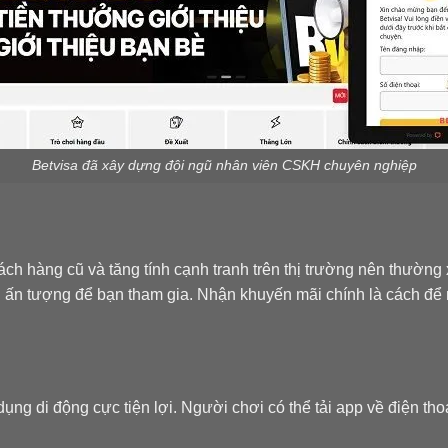
Betvisa đã xây dựng đội ngũ nhân viên CSKH chuyên nghiệp
hách hàng cũ và tăng tính cạnh tranh trên thị trường nên thườn
 ấn tượng để bạn tham gia. Nhận khuyến mãi chính là cách để n
dụng di động cực tiện lợi. Người chơi có thể tải app về điện th