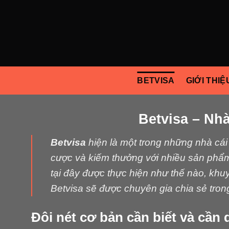
Bỏ
qua
nội
dung
BETVISA
GIỚI THIỆ
Betvisa – Nhà
Betvisa
hiện là một trong những nhà cái 
cược và kiếm thưởng với nhiều sản phẩm 
tại đây được thực hiện như thế nào, khu
Betvisa sẽ được chuyên gia chia sẻ trong
Đôi nét cơ bản cần biết và cần 