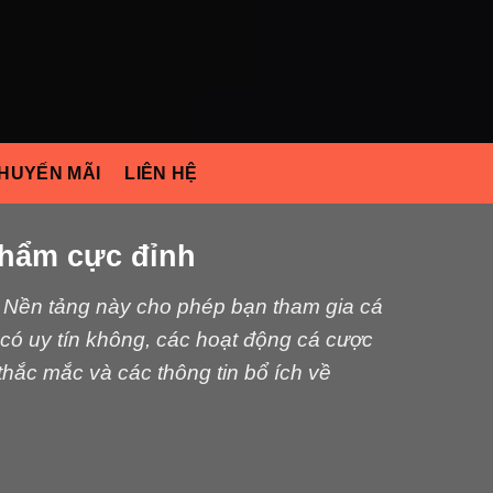
HUYẾN MÃI
LIÊN HỆ
 phẩm cực đỉnh
t. Nền tảng này cho phép bạn tham gia cá
 có uy tín không, các hoạt động cá cược
hắc mắc và các thông tin bổ ích về