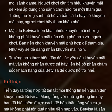
mọi sảnh game. Người chơi cần tìm hiểu khuyến mãi
để xem áp dụng cho sảnh chơi nào rồi mới tham gia.
Thông thường sảnh nổ hũ và bắn cá là hay có khuyến
mãi này, người chơi hãy tham khảo nhé.
Mặc dù Betvisa triển khai nhiều khuyến mãi nhưng
không phải khuyến mãi nào cũng phù hợp với người
chơi. Bạn nên chọn khuyến mãi phù hợp để tham gia.
Như vậy sẽ dễ dàng nhận khuyến mãi hơn.
Trường hợp thực hiện đầy đủ các yêu cầu khuyến mãi
mà vẫn không nhận được thì hãy liên hệ bộ phận chăm
sóc khách hàng của Betvisa để được hỗ trợ nhé.
Kết luận
Trên đây là tổng hợp tất tần tật mọi thông tin liên quan đến
khuyến mãi Betvisa. Mong rằng với những thông tin này
bạn đã biết thêm được cách để bản thân tăng vốn cược
mà không phải tốn quá nhiều tiền nạp vào. Betvisa là sân