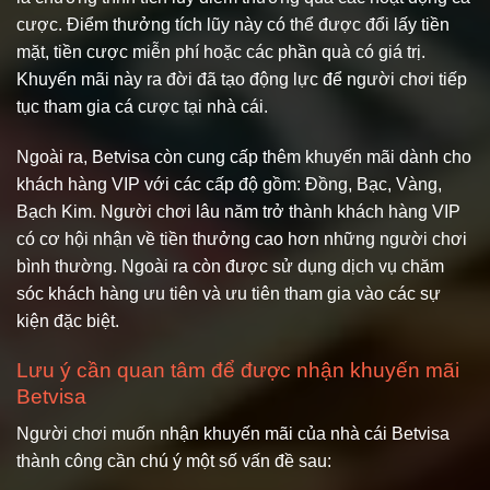
cược. Điểm thưởng tích lũy này có thể được đổi lấy tiền
mặt, tiền cược miễn phí hoặc các phần quà có giá trị.
Khuyến mãi này ra đời đã tạo động lực để người chơi tiếp
tục tham gia cá cược tại nhà cái.
Ngoài ra, Betvisa còn cung cấp thêm khuyến mãi dành cho
khách hàng VIP với các cấp độ gồm: Đồng, Bạc, Vàng,
Bạch Kim. Người chơi lâu năm trở thành khách hàng VIP
có cơ hội nhận về tiền thưởng cao hơn những người chơi
bình thường. Ngoài ra còn được sử dụng dịch vụ chăm
sóc khách hàng ưu tiên và ưu tiên tham gia vào các sự
kiện đặc biệt.
Lưu ý cần quan tâm để được nhận khuyến mãi
Betvisa
Người chơi muốn nhận khuyến mãi của nhà cái Betvisa
thành công cần chú ý một số vấn đề sau: