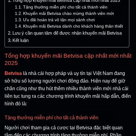
Tổng hợp khuyến mãi Betvisa cập nhất mới nhất 2025
Tặng thưởng miễn phí cho tất cả thành viên
Khuyến mãi Betvisa chào mừng thành viên mới
Ưu đãi hoàn trả vô tận mọi sảnh chơi
Khuyến mãi Betvisa dành cho khách hàng thân thiết
Lưu ý cần quan tâm để được nhận khuyến mãi Betvisa
Kết luận
Tổng hợp khuyến mãi Betvisa cập nhất mới nhất
2025
Betvisa
là nhà cái hợp pháp và uy tín tại Việt Nam đang
sở hữu số lượng người chơi đông đảo. Hiện nay để giữ
chân cũng như thu hút thêm nhiều thành viên mới nhà cái
liên tục tung ra các chương trình khuyến mãi hấp dẫn, điển
hình đó là:
Tặng thưởng miễn phí cho tất cả thành viên
Người chơi tham gia cá cược tại Betvisa đặc biệt quan
tâm đến các chương trình tặng thưởng miễn phí. Phần