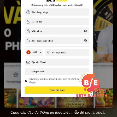
Cung cấp đầy đủ thông tin theo biểu mẫu để tạo tài khoản