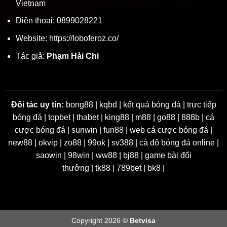
Vietnam
Điện thoại: 0899028221
Website:
https://loboferoz.co/
Tác giả:
Phạm Hải Chi
Đối tác uy tín:
bong88
|
kqbd
|
kết quả bóng đá
|
trực tiếp
bóng đá
|
topbet
|
thabet
|
king88
|
m88
|
go88
|
888b
|
cá
cược bóng đá
|
sunwin
|
fun88
|
web cá cược bóng đá
|
new88
|
okvip
|
zo88
|
99ok
|
sv388
|
cá độ bóng đá online
|
saowin
|
98win
|
ww88
|
bj88
|
game bài đổi
thưởng
|
tk88
|
789bet
|
bk8
|
Copyright 2026 ©
Betvisa