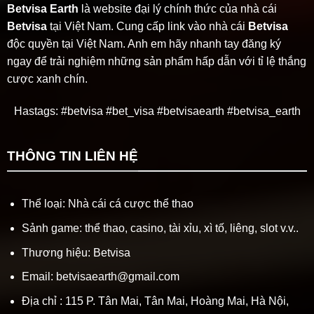
Betvisa Earth
là website đại lý chính thức của nhà cái
Betvisa
tại Việt Nam. Cung cấp link vào nhà cái
Betvisa
độc quyền tại Việt Nam. Anh em hãy nhanh tay đăng ký
ngay để trải nghiệm những sản phẩm hấp dẫn với tỉ lệ thắng
cược xanh chín.
Hastags:
#betvisa #bet_visa #betvisaearth #betvisa_earth
THÔNG TIN LIÊN HỆ
Thể loại: Nhà cái cá cược thể thao
Sảnh game: thể thao, casino, tài xỉu, xì tố, liêng, slot v.v..
Thương hiệu: Betvisa
Email:
betvisaearth@gmail.com
Địa chỉ : 115 P. Tân Mai, Tân Mai, Hoàng Mai, Hà Nội,