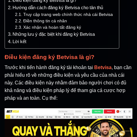
Điều kiện đăng ký Betvisa là gì?
Hướng dẫn cách đăng ký Betvisa cho tân thủ
Truy cập trang web chính thức nhà cái Betvisa
Điền thông tin cá nhân
Xác nhận và hoàn tất đăng ký
Những lưu ý đặc biệt khi đăng ký Betvisa
Lời kết
Điều kiện đăng ký Betvisa là gì?
Trước khi tiến hành đăng ký tài khoản tại
Betvisa
, bạn cần
phải hiểu rõ về những điều kiện và yêu cầu của nhà cái
này. Các điều kiện này nhằm đảm bảo người chơi có đủ
khả năng và điều kiện pháp lý để tham gia cá cược hợp
pháp và an toàn. Cụ thể: