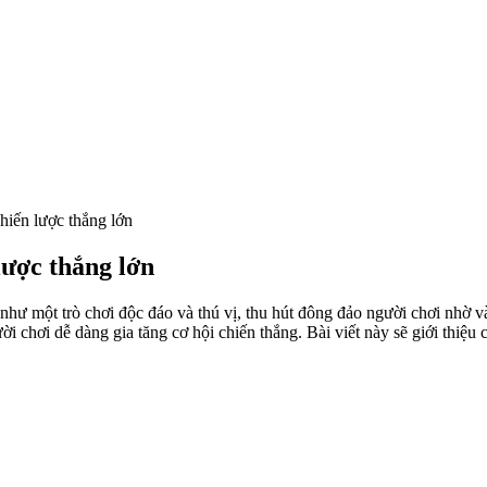
hiến lược thắng lớn
lược thắng lớn
như một trò chơi độc đáo và thú vị, thu hút đông đảo người chơi nhờ 
ời chơi dễ dàng gia tăng cơ hội chiến thắng. Bài viết này sẽ giới thiệu 