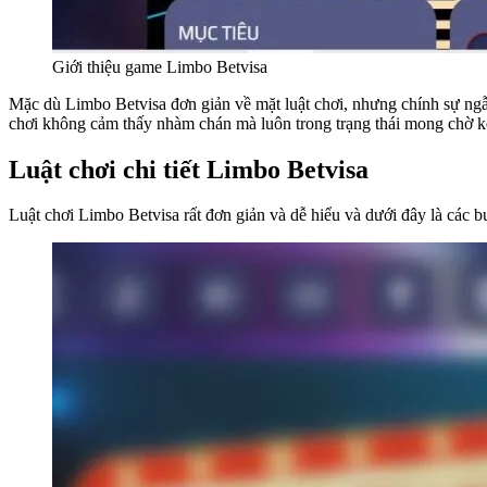
Giới thiệu game Limbo Betvisa
Mặc dù Limbo Betvisa đơn giản về mặt luật chơi, nhưng chính sự ngẫu 
chơi không cảm thấy nhàm chán mà luôn trong trạng thái mong chờ k
Luật chơi chi tiết Limbo Betvisa
Luật chơi Limbo Betvisa rất đơn giản và dễ hiểu và dưới đây là các b