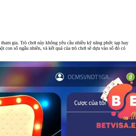
g tham gia. Trò chơi này không yêu cầu nhiều kỹ năng phức tạp hay
 con số ngẫu nhiên, và kết quả của trò chơi sẽ dựa vào số đó có