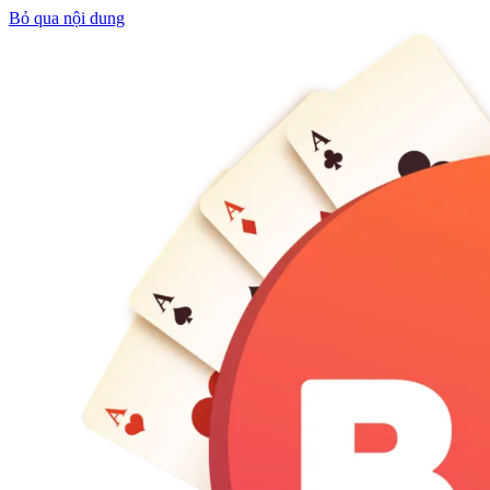
Bỏ qua nội dung