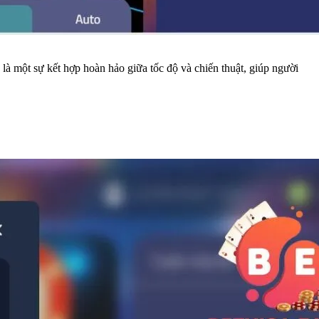
 là một sự kết hợp hoàn hảo giữa tốc độ và chiến thuật, giúp người