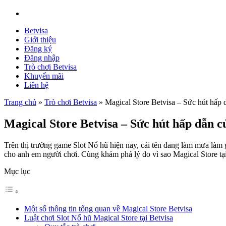
Betvisa
Giới thiệu
Đăng ký
Đăng nhập
Trò chơi Betvisa
Khuyến mãi
Liên hệ
Trang chủ
»
Trò chơi Betvisa
»
Magical Store Betvisa – Sức hút hấp
Magical Store Betvisa – Sức hút hấp dẫn 
Trên thị trường game Slot Nổ hũ hiện nay, cái tên đang làm mưa làm 
cho anh em người chơi. Cùng khám phá lý do vì sao Magical Store tạ
Mục lục
Một số thông tin tổng quan về Magical Store Betvisa
Luật chơi Slot Nổ hũ Magical Store tại Betvisa