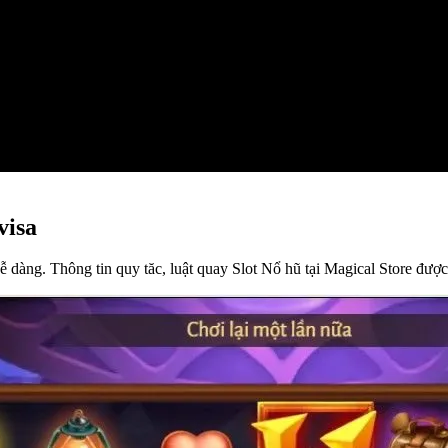
visa
ễ dàng. Thông tin quy tăc, luật quay Slot Nổ hũ tại Magical Store được