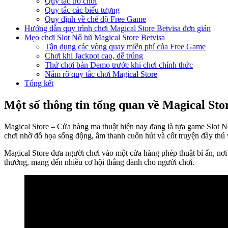
Quy tắc trò chơi
Quy tắc các biểu tượng
Quy định về chế độ Free Game
Hướng dẫn quy trình chơi Magical Store Betvisa đơn giản
Mẹo chơi Slot Nổ hũ Magical Store Betvisa
Tận dụng các vòng quay miễn phí của Free Game
Chơi khi Jackpot cao, dễ trúng
Thử chơi bản Demo trước khi chơi chính thức
Nắm rõ quy tắc chơi Magical Store
Tổng kết
Một số thông tin tổng quan về Magical Sto
Magical Store – Cửa hàng ma thuật hiện nay đang là tựa game Slot Nổ
chơi nhờ đồ họa sống động, âm thanh cuốn hút và cốt truyện đầy thú 
Magical Store đưa người chơi vào một cửa hàng phép thuật bí ẩn, nơi
thưởng, mang đến nhiều cơ hội thắng dành cho người chơi.