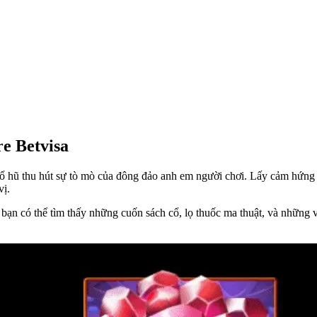
re Betvisa
 hũ thu hút sự tò mò của đông đảo anh em người chơi. Lấy cảm hứng từ
vị.
 bạn có thể tìm thấy những cuốn sách cổ, lọ thuốc ma thuật, và những 